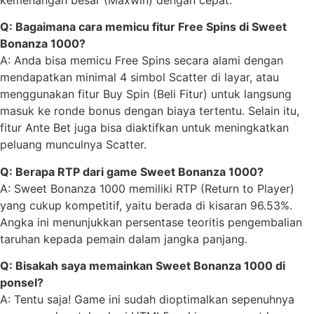
Q: Bagaimana cara memicu fitur Free Spins di Sweet
Bonanza 1000?
A: Anda bisa memicu Free Spins secara alami dengan
mendapatkan minimal 4 simbol Scatter di layar, atau
menggunakan fitur Buy Spin (Beli Fitur) untuk langsung
masuk ke ronde bonus dengan biaya tertentu. Selain itu,
fitur Ante Bet juga bisa diaktifkan untuk meningkatkan
peluang munculnya Scatter.
Q: Berapa RTP dari game Sweet Bonanza 1000?
A: Sweet Bonanza 1000 memiliki RTP (Return to Player)
yang cukup kompetitif, yaitu berada di kisaran 96.53%.
Angka ini menunjukkan persentase teoritis pengembalian
taruhan kepada pemain dalam jangka panjang.
Q: Bisakah saya memainkan Sweet Bonanza 1000 di
ponsel?
A: Tentu saja! Game ini sudah dioptimalkan sepenuhnya