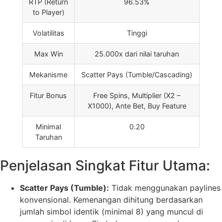
RTP (Return
96.53%
to Player)
Volatilitas
Tinggi
Max Win
25.000x dari nilai taruhan
Mekanisme
Scatter Pays (Tumble/Cascading)
Fitur Bonus
Free Spins, Multiplier (X2 –
X1000), Ante Bet, Buy Feature
Minimal
0.20
Taruhan
Penjelasan Singkat Fitur Utama:
Scatter Pays (Tumble):
Tidak menggunakan paylines
konvensional. Kemenangan dihitung berdasarkan
jumlah simbol identik (minimal 8) yang muncul di