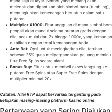
mana saja di layar. Simbol yang menang akan
meledak dan digantikan oleh simbol baru (tumbling),
memungkinkan kemenangan beruntun dalam satu
putaran.
Multiplier X1000:
Fitur unggulan di mana simbol bom
pengali akan muncul selama putaran gratis dengan
nilai acak mulai dari 2x hingga 1.000x, yang kemudian
dikalikan dengan total kemenangan Anda.
Ante Bet:
Opsi untuk meningkatkan nilai taruhan
sebesar 25% guna melipatgandakan peluang memicu
fitur Free Spins secara alami.
Bonus Buy:
Fitur untuk membeli akses langsung ke
putaran Free Spins atau Super Free Spins dengan
multiplier minimal 20x.
Catatan: Nilai RTP dapat bervariasi tergantung pada
kebijakan masing-masing platform kasino online.
Pertanyaan yang Sering Diajukan