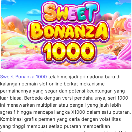
Sweet Bonanza 1000
telah menjadi primadona baru di
kalangan pemain slot online berkat mekanisme
permainannya yang segar dan potensi keuntungan yang
luar biasa. Berbeda dengan versi pendahulunya, seri 1000
ini menawarkan multiplier atau pengali yang jauh lebih
agresif hingga mencapai angka X1000 dalam satu putaran.
Kombinasi grafis permen yang ceria dengan volatilitas
yang tinggi membuat setiap putaran memberikan