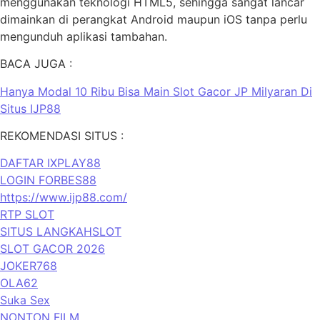
menggunakan teknologi HTML5, sehingga sangat lancar
dimainkan di perangkat Android maupun iOS tanpa perlu
mengunduh aplikasi tambahan.
BACA JUGA :
Hanya Modal 10 Ribu Bisa Main Slot Gacor JP Milyaran Di
Situs IJP88
REKOMENDASI SITUS :
DAFTAR IXPLAY88
LOGIN FORBES88
https://www.ijp88.com/
RTP SLOT
SITUS LANGKAHSLOT
SLOT GACOR 2026
JOKER768
OLA62
Suka Sex
NONTON FILM